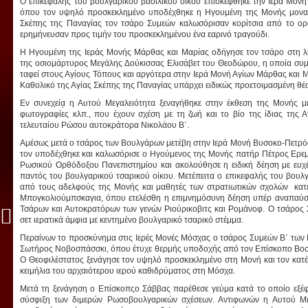
Ο επικεφαλής του βουλγαρικού βασιλικού οίκου επισκέφθηκε την Ιερά Μονή
όπου τον υψηλό προσκεκλημένο υποδέχθηκε η Ηγουμένη της Μονής μοναχή
Σκέπης της Παναγίας τον τσάρο Συμεών καλωσόρισαν κορίτσια από το ορφ
ερημήνευσαν προς τιμήν του προσκεκλημένου ένα εαρινό τραγούδι.
Η Ηγουμένη της Ιεράς Μονής Μάρθας και Μαρίας οδήγησε τον τσάρο στη λ
της οσιομάρτυρος Μεγάλης Δούκισσας Ελισάβετ του Θεοδώρου, η οποία συμφ
ταφεί στους Αγίους Τόπους και αργότερα στην Ιερά Μονή Αγίων Μάρθας και Μα
Καθολικό της Αγίας Σκέπης της Παναγίας υπάρχει ειδικώς προετοιμασμένη θέσ
Εν συνεχείᾳ η Αυτού Μεγαλειότητα ξεναγήθηκε στην έκθεση της Μονής με
φωτογραφίες κλπ., που έχουν σχέση με τη ζωή και το βίο της ίδιας της Α
τελευταίου Ρώσου αυτοκράτορα Νικολάου Β΄.
Αμέσως μετά ο τσάρος των Βουλγάρων μετέβη στην Ιερά Μονή Βυσοκο-Πετρό
τον υποδέχθηκε και καλωσόρισε ο Ηγούμενος της Μονής πατήρ Πέτρος Ερεμέ
Ρωσικού Ορθόδοξου Πανεπιστημίου και ακολούθησε η ειδική δέηση με ευχ
παντός του βουλγαρικού τσαρικού οίκου. Μετέπειτα ο επικεφαλής του βουλ
από τους αδελφούς της Μονής και μαθητές των στρατιωτικών σχολών κατ
Μπογκολιούμπσκαγια, όπου ετελέσθη η επιμνημόσυνη δέηση υπέρ αναπαύ
Τσάρων και Αυτοκρατόρων των γενών Ριούρικοβιτς και Ρομάνοφ. Ο τσάρος
σετ ιερατικά άμφια με κεντημένο βουλγαρικό τσαρικό στέμμα.
Περαίνων το προσκύνημα στις Ιερές Μονές Μόσχας ο τσάρος Συμεών Β΄ των
Σωτήρος Νοβοσπάσσκι, όπου έτυχε θερμής υποδοχής από τον Επίσκοπο Βοσ
Ο Θεοφιλέστατος ξενάγησε τον υψηλό προσκεκλημένο στη Μονή και τον κατέστ
κειμήλια του αρχαιότερου ιερού καθιδρύματος στη Μόσχα.
Μετά τη ξενάγηση ο Επίσκοπςο Σάββας παρέθεσε γεύμα κατά το οποίο εξέφ
σύσφιξη των διμερών Ρωσοβουλγαρικών σχέσεων. Αντιφωνών η Αυτού Μεγ