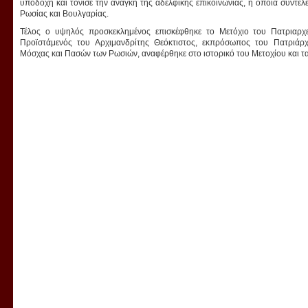
υποδοχή και τόνισε την ανάγκη της αδελφικής επικοινωνίας, η οποία συντε
Ρωσίας και Βουλγαρίας.
Τέλος ο υψηλός προσκεκλημένος επισκέφθηκε το Μετόχιο του Πατριαρ
Προϊστάμενός του Αρχιμανδρίτης Θεόκτιστος, εκπρόσωπος του Πατριά
Μόσχας και Πασών των Ρωσιών, αναφέρθηκε στο ιστορικό του Μετοχίου και τα 