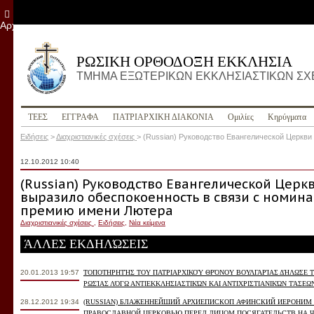
Αρχείο
ΡΩΣΙΚΗ ΟΡΘΟΔΟΞΗ ΕΚΚΛΗΣΙΑ
ΤΜΗΜΑ ΕΞΩΤΕΡΙΚΩΝ ΕΚΚΛΗΣΙΑΣΤΙΚΩΝ Σ
ΤΕΕΣ
ΕΓΓΡΑΦΑ
ПΑΤΡΙΑΡΧΙΚΗ ΔΙΑΚΟΝΙΑ
Ομιλίες
Κηρύγματα
Ειδήσεις
>
Διαχριστιανικές σχέσεις
>
(Russian) Руководство Евангелической Церкви
12.10.2012 10:40
(Russian) Руководство Евангелической Церк
выразило обеспокоенность в связи с номина
премию имени Лютера
Διαχριστιανικές σχέσεις
,
Ειδήσεις
,
Νέα κείμενα
ΆΛΛΕΣ ΕΚΔΗΛΏΣΕΙΣ
20.01.2013 19:57
ΤΟΠΟΤΗΡΗΤΉΣ ΤΟΥ ΠΑΤΡΙΑΡΧΙΚΟΎ ΘΡΌΝΟΥ ΒΟΥΛΓΑΡΊΑΣ ΔΉΛΩΣΕ 
ΡΩΣΊΑΣ ΛΌΓΩ ΑΝΤΙΕΚΚΛΗΣΙΑΣΤΙΚΏΝ ΚΑΙ ΑΝΤΙΧΡΙΣΤΙΑΝΙΚΏΝ ΤΆΣΕΩ
28.12.2012 19:34
(RUSSIAN) БЛАЖЕННЕЙШИЙ АРХИЕПИСКОП АФИНСКИЙ ИЕРОНИМ
ПРАВОСЛАВНОЙ ЦЕРКОВЬЮ ПЕРЕД ЛИЦОМ ПОСЯГАТЕЛЬСТВ НА