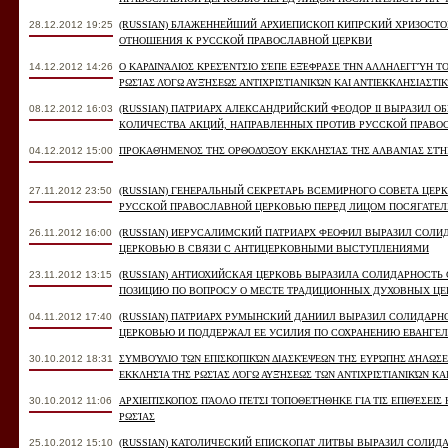
28.12.2012 19:25
(RUSSIAN) БЛАЖЕННЕЙШИЙ АРХИЕПИСКОП КИПРСКИЙ ХРИЗОСТ
ОТНОШЕНИЯ К РУССКОЙ ПРАВОСЛАВНОЙ ЦЕРКВИ
14.12.2012 14:26
Ο ΚΑΡΔΙΝΆΛΙΟΣ ΚΡΕΣΈΝΤΣΙΟ ΣΈΠΕ ΕΞΈΦΡΑΣΕ ΤΗΝ ΑΛΛΗΛΕΓΓΎΗ Τ
ΡΩΣΊΑΣ ΛΌΓΩ ΑΥΞΉΣΕΩΣ ΑΝΤΙΧΡΙΣΤΙΑΝΙΚΏΝ ΚΑΙ ΑΝΤΙΕΚΚΛΗΣΙΑΣΤΙ
08.12.2012 16:03
(RUSSIAN) ПАТРИАРХ АЛЕКСАНДРИЙСКИЙ ФЕОДОР II ВЫРАЗИЛ О
КОЛИЧЕСТВА АКЦИЙ, НАПРАВЛЕННЫХ ПРОТИВ РУССКОЙ ПРАВО
04.12.2012 15:00
ΠΡΟΚΑΘΉΜΕΝΟΣ ΤΗΣ ΟΡΘΟΔΌΞΟΥ ΕΚΚΛΗΣΊΑΣ ΤΗΣ ΑΛΒΑΝΊΑΣ ΣΤΉΡ
27.11.2012 23:50
(RUSSIAN) ГЕНЕРАЛЬНЫЙ СЕКРЕТАРЬ ВСЕМИРНОГО СОВЕТА ЦЕР
РУССКОЙ ПРАВОСЛАВНОЙ ЦЕРКОВЬЮ ПЕРЕД ЛИЦОМ ПОСЯГАТЕ
26.11.2012 16:00
(RUSSIAN) ИЕРУСАЛИМСКИЙ ПАТРИАРХ ФЕОФИЛ ВЫРАЗИЛ СОЛИ
ЦЕРКОВЬЮ В СВЯЗИ С АНТИЦЕРКОВНЫМИ ВЫСТУПЛЕНИЯМИ
23.11.2012 13:15
(RUSSIAN) АНТИОХИЙСКАЯ ЦЕРКОВЬ ВЫРАЗИЛА СОЛИДАРНОСТЬ
ПОЗИЦИЮ ПО ВОПРОСУ О МЕСТЕ ТРАДИЦИОННЫХ ДУХОВНЫХ ЦЕ
04.11.2012 17:40
(RUSSIAN) ПАТРИАРХ РУМЫНСКИЙ ДАНИИЛ ВЫРАЗИЛ СОЛИДАРН
ЦЕРКОВЬЮ И ПОДДЕРЖАЛ ЕЕ УСИЛИЯ ПО СОХРАНЕНИЮ ЕВАНГЕЛ
30.10.2012 18:31
ΣΥΜΒΟΎΛΙΟ ΤΩΝ ΕΠΙΣΚΟΠΙΚΏΝ ΔΙΑΣΚΈΨΕΩΝ ΤΗΣ ΕΥΡΏΠΗΣ ΔΉΛΩΣ
ΕΚΚΛΗΣΊΑ ΤΗΣ ΡΩΣΊΑΣ ΛΌΓΩ ΑΥΞΉΣΕΩΣ ΤΩΝ ΑΝΤΙΧΡΙΣΤΙΑΝΙΚΏΝ ΚΑ
30.10.2012 11:06
ΑΡΧΙΕΠΊΣΚΟΠΟΣ ΠΆΟΛΟ ΠΈΤΣΙ ΤΟΠΟΘΕΤΉΘΗΚΕ ΓΙΑ ΤΙΣ ΕΠΙΘΈΣΕΙΣ
ΡΩΣΊΑΣ
25.10.2012 15:10
(RUSSIAN) КАТОЛИЧЕСКИЙ ЕПИСКОПАТ ЛИТВЫ ВЫРАЗИЛ СОЛИД